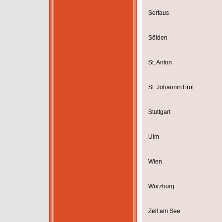
Serfaus
Sölden
St. Anton
St. JohanninTirol
Stuttgart
Ulm
Wien
Würzburg
Zell am See