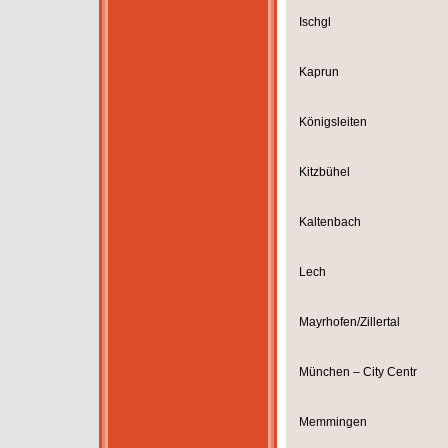
Ischgl
Kaprun
Königsleiten
Kitzbühel
Kaltenbach
Lech
Mayrhofen/Zillertal
München – City Centr
Memmingen